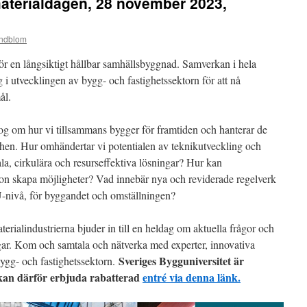
aterialdagen, 28 november 2023,
indblom
för en långsiktigt hållbar samhällsbyggnad. Samverkan i hela
 i utvecklingen av bygg- och fastighetssektorn för att nå
ål.
alog om hur vi tillsammans bygger för framtiden och hanterar de
chen. Hur omhändertar vi potentialen av teknikutveckling och
rala, cirkulära och resurseffektiva lösningar? Hur kan
ion skapa möjligheter? Vad innebär nya och reviderade regelverk
U-nivå, för byggandet och omställningen?
alindustrierna bjuder in till en heldag om aktuella frågor och
ar. Kom och samtala och nätverka med experter, innovativa
Sveriges Bygguniversitet är
bygg- och fastighetssektorn.
 kan därför erbjuda rabatterad
entré via denna länk.