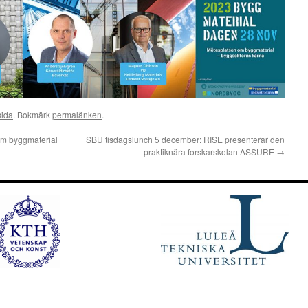
sida
. Bokmärk
permalänken
.
om byggmaterial
SBU tisdagslunch 5 december: RISE presenterar den
praktiknära forskarskolan ASSURE
→