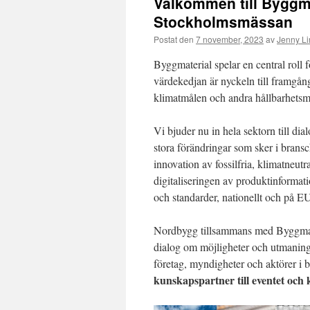
Välkommen till Byggm
Stockholmsmässan
Postat den
7 november, 2023
av
Jenny L
Byggmaterial spelar en central roll 
värdekedjan är nyckeln till framgång
klimatmålen och andra hållbarhetsm
Vi bjuder nu in hela sektorn till di
stora förändringar som sker i brans
innovation av fossilfria, klimatneut
digitaliseringen av produktinformat
och standarder, nationellt och på E
Nordbygg tillsammans med Byggmateri
dialog om möjligheter och utmaning
företag, myndigheter och aktörer i 
kunskapspartner till eventet och