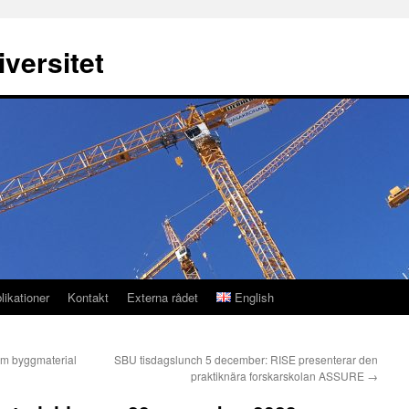
versitet
likationer
Kontakt
Externa rådet
English
om byggmaterial
SBU tisdagslunch 5 december: RISE presenterar den
praktiknära forskarskolan ASSURE
→