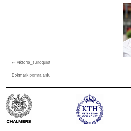
viktoria_sundquist
Bokmärk
permalänk
.