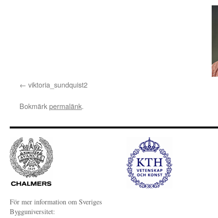
viktoria_sundquist2
Bokmärk
permalänk
.
För mer information om Sveriges
Bygguniversitet: