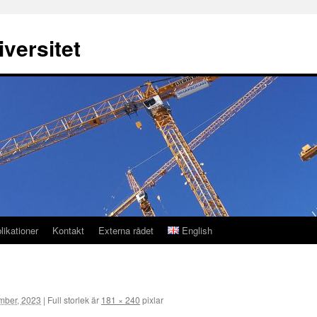
versitet
likationer
Kontakt
Externa rådet
English
mber, 2023
|
Full storlek är
181 × 240
pixlar