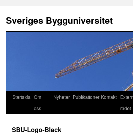
Hoppa
till
Sveriges Bygguniversitet
innehåll
Startsida
Om
Nyheter
Publikationer
Kontakt
Exter
oss
rådet
SBU-Logo-Black