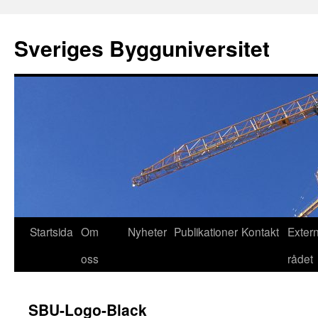
Hoppa
till
Sveriges Bygguniversitet
innehåll
Startsida
Om
Nyheter
Publikationer
Kontakt
Exter
oss
rådet
SBU-Logo-Black