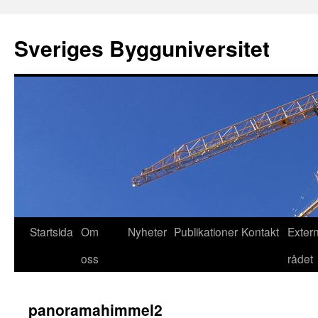
Hoppa
till
Sveriges Bygguniversitet
innehåll
Startsida
Om
Nyheter
Publikationer
Kontakt
Exter
oss
rådet
panoramahimmel2