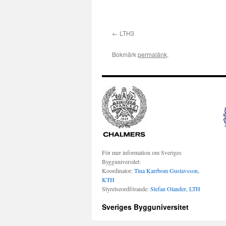
LTH3
Bokmärk
permalänk
.
För mer information om Sveriges
Bygguniversitet:
Koordinator:
Tina Karrbom Gustavsson,
KTH
Styrelseordförande:
Stefan Olander, LTH
Sveriges Bygguniversitet