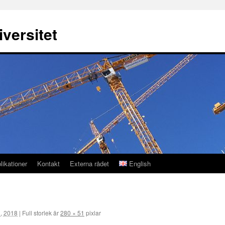
versitet
likationer
Kontakt
Externa rådet
English
l, 2018
|
Full storlek är
280 × 51
pixlar