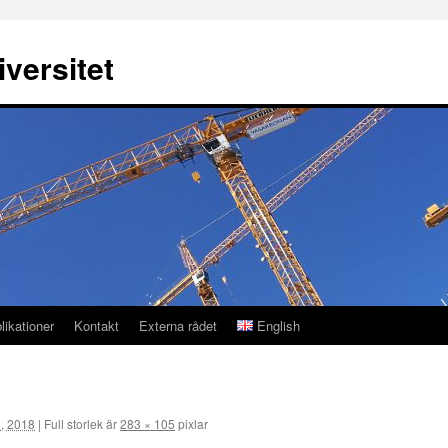
versitet
likationer
Kontakt
Externa rådet
English
l, 2018
|
Full storlek är
283 × 105
pixlar