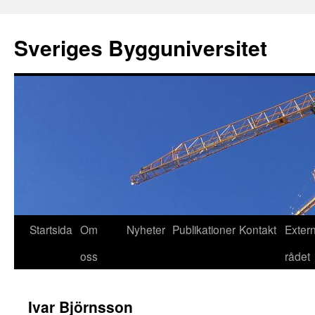
Hoppa
till
Sveriges Bygguniversitet
innehåll
Startsida
Om
Nyheter
Publikationer
Kontakt
Exter
oss
rådet
Ivar Björnsson