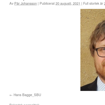
Av
Pär Johansson
|
Publicerat
20 augusti, 2021
|
Full storlek är
Hans Bagge_SBU
Bokmärk
permalänk
.