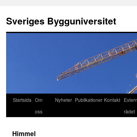
Hoppa
till
Sveriges Bygguniversitet
innehåll
Startsida
Om
Nyheter
Publikationer
Kontakt
Exter
oss
rådet
Himmel