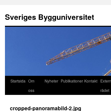
Hoppa
till
Sveriges Bygguniversitet
innehåll
Startsida
Om
Nyheter
Publikationer
Kontakt
Exter
oss
rådet
cropped-panoramabild-2.jpg