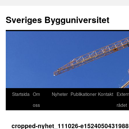
Hoppa
till
Sveriges Bygguniversitet
innehåll
Startsida
Om
Nyheter
Publikationer
Kontakt
Exter
oss
rådet
cropped-nyhet_111026-e1524050431988.