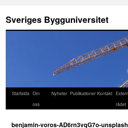
Hoppa
till
Sveriges Bygguniversitet
innehåll
Startsida
Om
Nyheter
Publikationer
Kontakt
Exter
oss
rådet
benjamin-voros-AD6rn3vqG7o-unsplash-