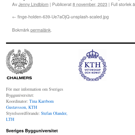
Av
Jenny Lindblom
|
Publicerat
8 november, 2023
|
Full storlek 
finge-holden-639-Ue7aOjQ-unsplash-scaled.jpg
Bokmärk
permalänk
.
För mer information om Sveriges
Bygguniversitet:
Koordinator:
Tina Karrbom
Gustavsson, KTH
Styrelseordförande:
Stefan Olander,
LTH
Sveriges Bygguniversitet