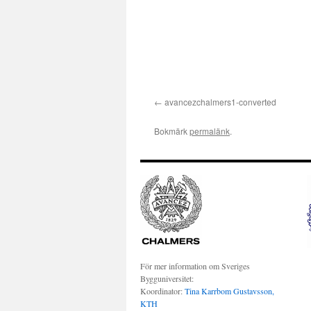
avancezchalmers1-converted
Bokmärk
permalänk
.
För mer information om Sveriges
Bygguniversitet:
Koordinator:
Tina Karrbom Gustavsson,
KTH