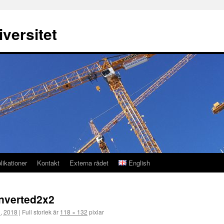
versitet
likationer
Kontakt
Externa rådet
English
nverted2x2
l, 2018
|
Full storlek är
118 × 132
pixlar