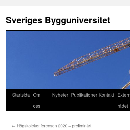
Hoppa
till
Sveriges Bygguniversitet
innehåll
Startsida
Om
Nyheter
Publikationer
Kontakt
Exter
oss
rådet
←
Högskolekonferensen 2026 – preliminärt