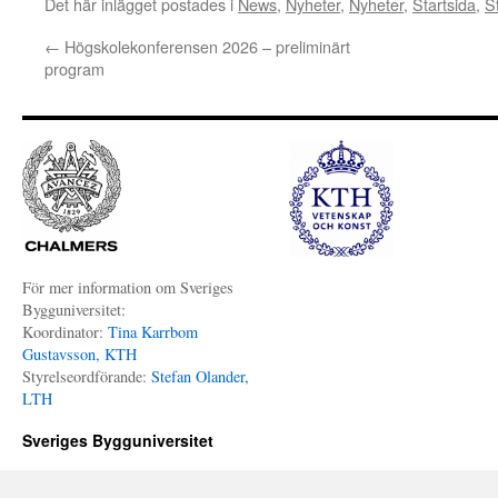
Det här inlägget postades i
News
,
Nyheter
,
Nyheter
,
Startsida
,
S
←
Högskolekonferensen 2026 – preliminärt
program
För mer information om Sveriges
Bygguniversitet:
Koordinator:
Tina Karrbom
Gustavsson, KTH
Styrelseordförande:
Stefan Olander,
LTH
Sveriges Bygguniversitet